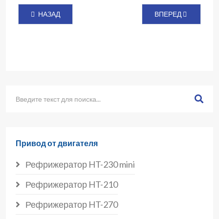
ПРЕДЫДУЩИЙ: РЕФРИЖЕРАТОР HD-1000 (АВТОНОМНЫЙ
СЛЕДУЮЩИЙ: РЕФР
НАЗАД
ВПЕРЕД
Привод от двигателя
Рефрижератор HT-230 mini
Рефрижератор HT-210
Рефрижератор HT-270